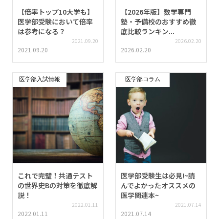
【倍率トップ10大学も】
【2026年版】数学専門
医学部受験において倍率
塾・予備校のおすすめ徹
は参考になる？
底比較ランキン...
2021.09.20
2026.02.20
2021.09.20
2026.02.20
医学部入試情報
医学部コラム
これで完璧！共通テスト
医学部受験生は必見!~読
の世界史Bの対策を徹底解
んでよかったオススメの
説！
医学関連本~
2022.01.11
2021.07.14
2022.01.11
2021.07.14