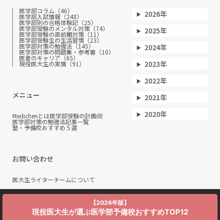
医学部コラム（46）
2026年
医学部入試情報（248）
医学部別の合格体験記（25）
医学部受験のメンタル対策（74）
2025年
医学部受験の直前期対策（11）
医学部受験生の生活習慣（23）
医学部対策の勉強法（145）
2024年
医学部対策の問題集・参考書（10）
医者のキャリア（65）
2023年
現役医大生の実情（91）
2022年
メニュー
2021年
2020年
Medichenとは
医学部受験の計画術
医学部対策の勉強法
記事一覧
塾・予備校おすすめ５選
お問い合わせ
医大生ライターチームについて
【2026年版】
現役医大生が選ぶ医学部予備校おすすめTOP12