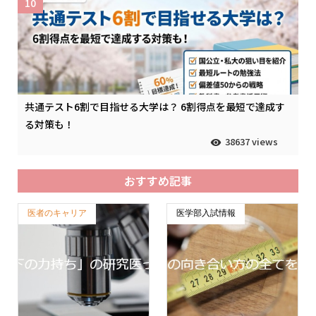
10
共通テスト6割で目指せる大学は？ 6割得点を最短で達成す
る対策も！
38637 views
おすすめ記事
医者のキャリア
医学部入試情報