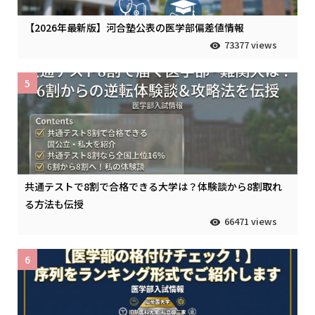
【2026年最新版】河合塾公表の医学部偏差値情報
73377 views
5
共通テストで8割で合格できる大学は？体験談から8割取れ
る方法も伝授
66471 views
6