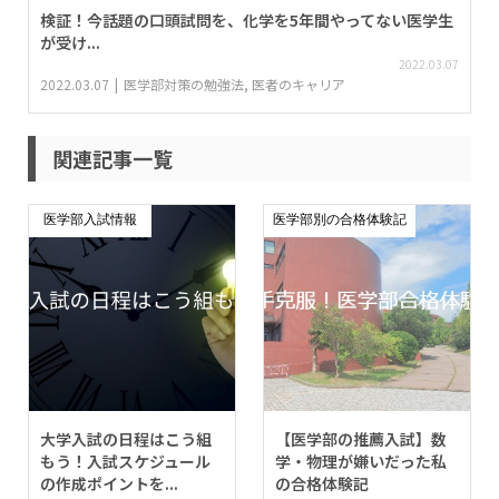
検証！今話題の口頭試問を、化学を5年間やってない医学生
が受け...
2022.03.07
2022.03.07
医学部対策の勉強法
,
医者のキャリア
関連記事一覧
医学部入試情報
医学部別の合格体験記
大学入試の日程はこう組
【医学部の推薦入試】数
もう！入試スケジュール
学・物理が嫌いだった私
の作成ポイントを...
の合格体験記