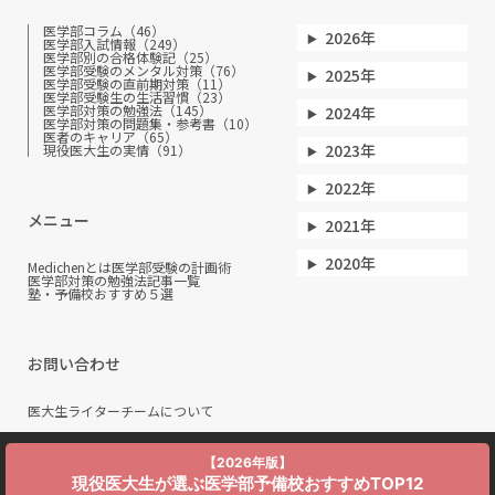
医学部コラム（46）
2026年
医学部入試情報（249）
医学部別の合格体験記（25）
医学部受験のメンタル対策（76）
2025年
医学部受験の直前期対策（11）
医学部受験生の生活習慣（23）
医学部対策の勉強法（145）
2024年
医学部対策の問題集・参考書（10）
医者のキャリア（65）
2023年
現役医大生の実情（91）
2022年
メニュー
2021年
2020年
Medichenとは
医学部受験の計画術
医学部対策の勉強法
記事一覧
塾・予備校おすすめ５選
お問い合わせ
医大生ライターチームについて
【2026年版】
現役医大生が選ぶ医学部予備校おすすめTOP12