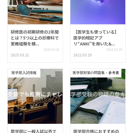
研修医の初期研修の2年間
【医学生も使っている】
とは？5つ以上の診療科で
医学的暗記アプ
実務経験を積...
リ“ANKI”を用いた&...
2025.03.21
2022.03.29
2025.03.21
2022.03.29
医学部入試情報
医学部対策の問題集・参考書
医学部に一般入試以外で
医学部合格におすすめの