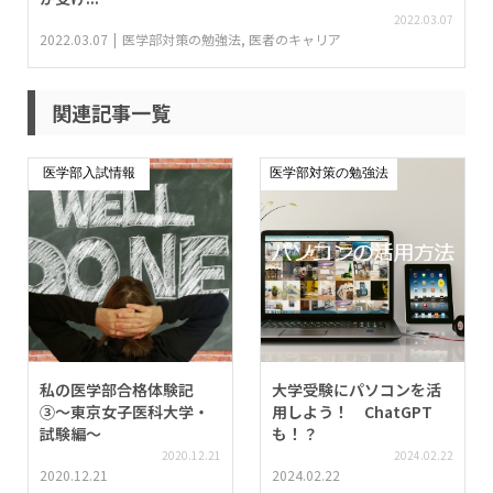
2022.03.07
2022.03.07
医学部対策の勉強法
,
医者のキャリア
関連記事一覧
医学部入試情報
医学部対策の勉強法
私の医学部合格体験記
大学受験にパソコンを活
③〜東京女子医科大学・
用しよう！ ChatGPT
試験編〜
も！？
2020.12.21
2024.02.22
2020.12.21
2024.02.22