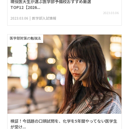
現役医大生が選ぶ医学部予備校おすすめ厳選
TOP12【2026...
2023.03.06
2023.03.06
医学部入試情報
医学部対策の勉強法
検証！今話題の口頭試問を、化学を5年間やってない医学生
が受け...