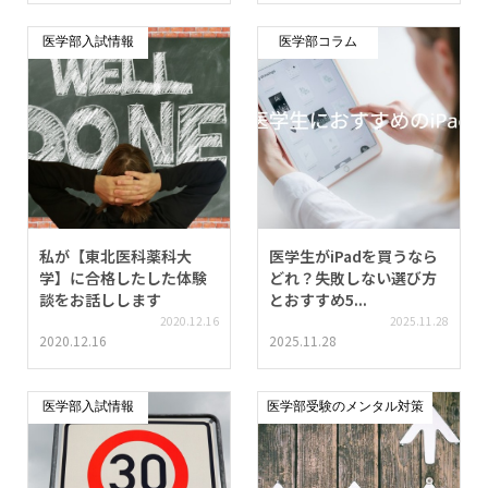
医学部入試情報
医学部コラム
私が【東北医科薬科大
医学生がiPadを買うなら
学】に合格したした体験
どれ？失敗しない選び方
談をお話しします
とおすすめ5...
2020.12.16
2025.11.28
2020.12.16
2025.11.28
医学部入試情報
医学部受験のメンタル対策