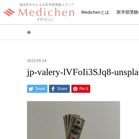
Medichenとは
医学部受験
2023.09.24
jp-valery-lVFoIi3SJq8-unspla
Tweet
Share
Pin it