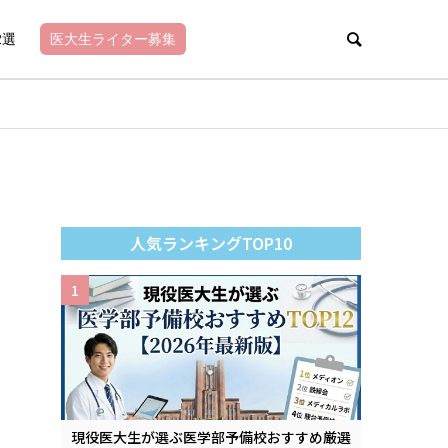
2選
医大生ライター募集
人気ランキングTOP10
1
現役医大生が選ぶ医学部予備校おすすめ厳選