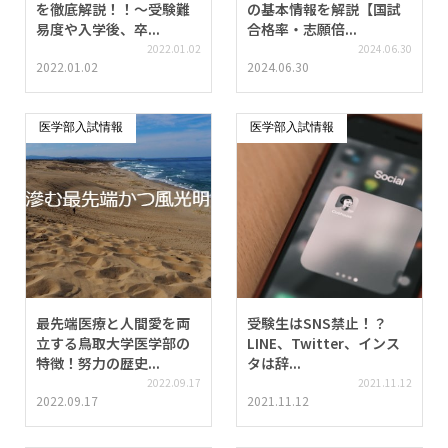
を徹底解説！！〜受験難
の基本情報を解説【国試
易度や入学後、卒...
合格率・志願倍...
2022.01.02
2024.06.30
2022.01.02
2024.06.30
医学部入試情報
医学部入試情報
最先端医療と人間愛を両
受験生はSNS禁止！？
立する鳥取大学医学部の
LINE、Twitter、インス
特徴！努力の歴史...
タは辞...
2022.09.17
2021.11.12
2022.09.17
2021.11.12