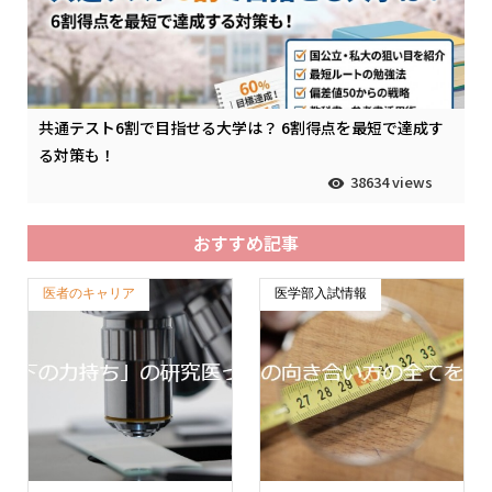
共通テスト6割で目指せる大学は？ 6割得点を最短で達成す
る対策も！
38634 views
おすすめ記事
医者のキャリア
医学部入試情報