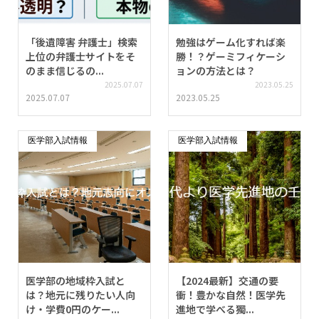
「後遺障害 弁護士」検索
勉強はゲーム化すれば楽
上位の弁護士サイトをそ
勝！？ゲーミフィケーシ
のまま信じるの...
ョンの方法とは？
2025.07.07
2023.05.25
2025.07.07
2023.05.25
医学部入試情報
医学部入試情報
医学部の地域枠入試と
【2024最新】交通の要
は？地元に残りたい人向
衝！豊かな自然！医学先
け・学費0円のケー...
進地で学べる獨...