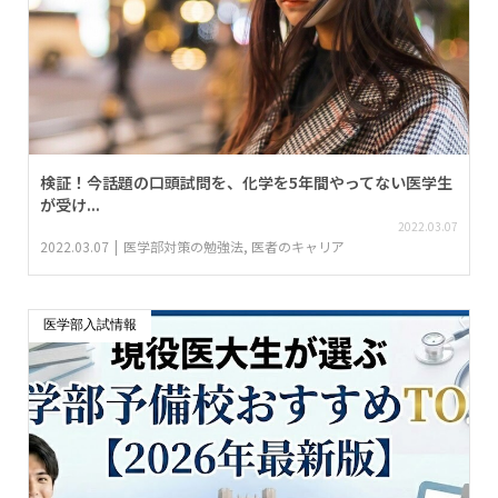
検証！今話題の口頭試問を、化学を5年間やってない医学生
が受け...
2022.03.07
2022.03.07
医学部対策の勉強法
,
医者のキャリア
医学部入試情報