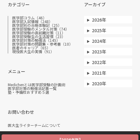
カテゴリー
アーカイブ
医学部コラム（46）
2026年
医学部入試情報（248）
医学部別の合格体験記（25）
医学部受験のメンタル対策（74）
2025年
医学部受験の直前期対策（11）
医学部受験生の生活習慣（23）
医学部対策の勉強法（145）
2024年
医学部対策の問題集・参考書（10）
医者のキャリア（65）
2023年
現役医大生の実情（91）
2022年
メニュー
2021年
2020年
Medichenとは
医学部受験の計画術
医学部対策の勉強法
記事一覧
塾・予備校おすすめ５選
お問い合わせ
医大生ライターチームについて
【2026年版】