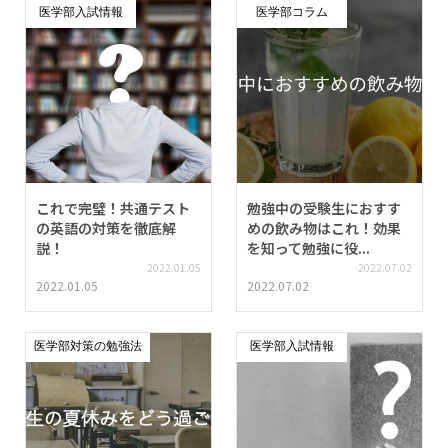
医学部入試情報
医学部コラム
これで完璧！共通テスト
勉強中の受験生におすす
の英語の対策を徹底解
めの飲み物はこれ！効果
説！
を知って勉強に役...
2022.01.05
2022.07.02
2022.01.05
2022.07.02
医学部対策の勉強法
医学部入試情報