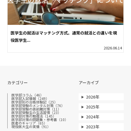
医学生の就活はマッチング方式。通常の就活との違いを現
役医学生...
2026.06.14
カテゴリー
アーカイブ
医学部コラム（46）
2026年
医学部入試情報（249）
医学部別の合格体験記（25）
医学部受験のメンタル対策（76）
2025年
医学部受験の直前期対策（11）
医学部受験生の生活習慣（23）
医学部対策の勉強法（145）
2024年
医学部対策の問題集・参考書（10）
医者のキャリア（65）
2023年
現役医大生の実情（91）