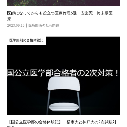
医師になってからも役立つ医療倫理5選 安楽死 終末期医
療
2023.09.15
医療関係の社会問題
医学部別の合格体験記
【国公立医学部の合格体験記】 横市大と神戸大の2次試験対