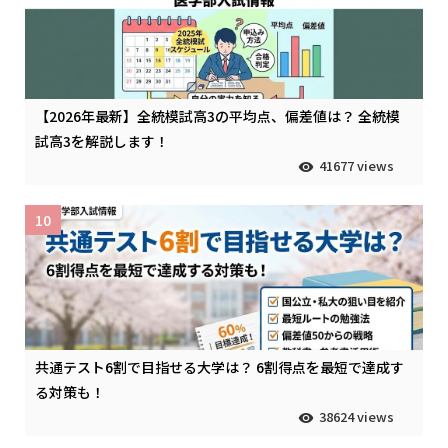
【2026年最新】全統模試高3の平均点、偏差値は？ 全統模
試高3を解説します！
41677 views
10
共通テスト6割で目指せる大学は？ 6割得点を最短で達成す
る対策も！
38624 views