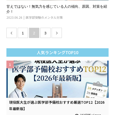
甘えではない！無気力を感じている人の傾向、原因、対策を紹
介！
2023.06.26
医学部受験のメンタル対策
1
2
3


人気ランキングTOP10
1
現役医大生が選ぶ医学部予備校おすすめ厳選TOP12【2026
年最新版】
164705 views