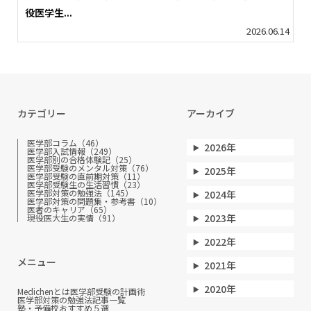
役医学生...
2026.06.14
カテゴリー
アーカイブ
医学部コラム（46）
2026年
医学部入試情報（249）
医学部別の合格体験記（25）
医学部受験のメンタル対策（76）
2025年
医学部受験の直前期対策（11）
医学部受験生の生活習慣（23）
医学部対策の勉強法（145）
2024年
医学部対策の問題集・参考書（10）
医者のキャリア（65）
2023年
現役医大生の実情（91）
2022年
メニュー
2021年
2020年
Medichenとは
医学部受験の計画術
医学部対策の勉強法
記事一覧
塾・予備校おすすめ５選