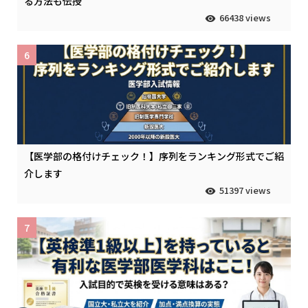
る方法も伝授
66438 views
6
【医学部の格付けチェック！】序列をランキング形式でご紹
介します
51397 views
7