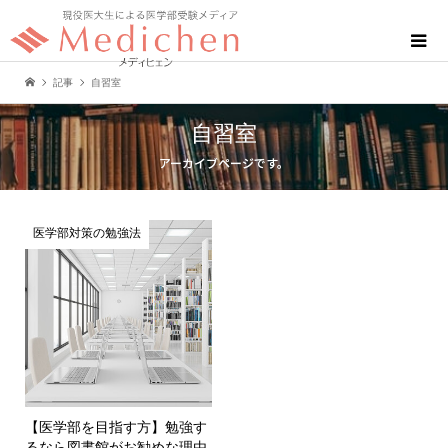
記事
自習室
自習室
アーカイブページです。
医学部対策の勉強法
【医学部を目指す方】勉強す
るなら図書館がお勧めな理由