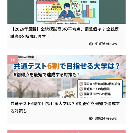
【2026年最新】全統模試高3の平均点、偏差値は？ 全統模
試高3を解説します！
41676 views
10
共通テスト6割で目指せる大学は？ 6割得点を最短で達成す
る対策も！
38624 views