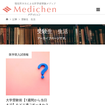
記事
受験生 生活
受験生 生活
アーカイブページです。
医学部入試情報
大学受験前【1週間から当日
まで】をどう過ごすべきか？