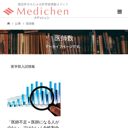
記事
医師数
医師数
アーカイブページです。
医学部入試情報
「医師不足＝医師になる人が
少ない」ではない！女性割合