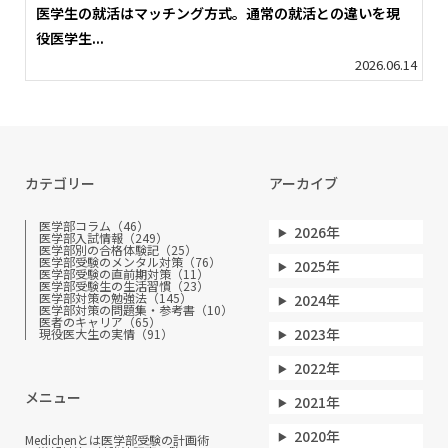
医学生の就活はマッチング方式。通常の就活との違いを現
役医学生...
2026.06.14
カテゴリー
アーカイブ
医学部コラム（46）
2026年
医学部入試情報（249）
医学部別の合格体験記（25）
医学部受験のメンタル対策（76）
2025年
医学部受験の直前期対策（11）
医学部受験生の生活習慣（23）
医学部対策の勉強法（145）
2024年
医学部対策の問題集・参考書（10）
医者のキャリア（65）
2023年
現役医大生の実情（91）
2022年
メニュー
2021年
2020年
Medichenとは
医学部受験の計画術