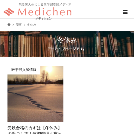
記事
冬休み
冬休み
アーカイブページです。
医学部入試情報
受験合格のカギは【冬休み】
の過ごし方！体調管理も忘れ