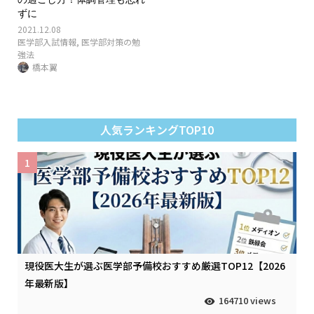
ずに
2021.12.08
医学部入試情報
,
医学部対策の勉
強法
橋本翼
人気ランキングTOP10
1
現役医大生が選ぶ医学部予備校おすすめ厳選TOP12【2026
年最新版】
164710 views