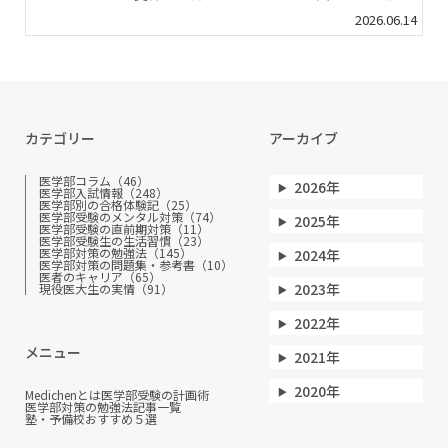
2026.06.14
カテゴリー
アーカイブ
医学部コラム（46）
2026年
医学部入試情報（248）
医学部別の合格体験記（25）
医学部受験のメンタル対策（74）
2025年
医学部受験の直前期対策（11）
医学部受験生の生活習慣（23）
医学部対策の勉強法（145）
2024年
医学部対策の問題集・参考書（10）
医者のキャリア（65）
2023年
現役医大生の実情（91）
2022年
メニュー
2021年
2020年
Medichenとは
医学部受験の計画術
医学部対策の勉強法
記事一覧
塾・予備校おすすめ５選