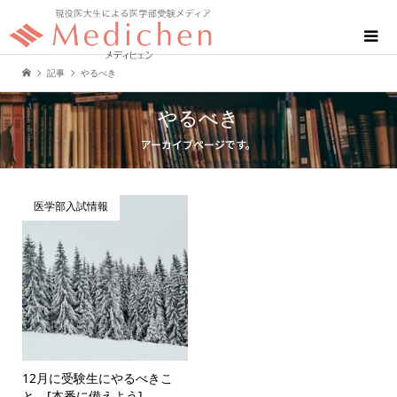
記事
やるべき
やるべき
アーカイブページです。
医学部入試情報
12月に受験生にやるべきこ
と。[本番に備えよう]