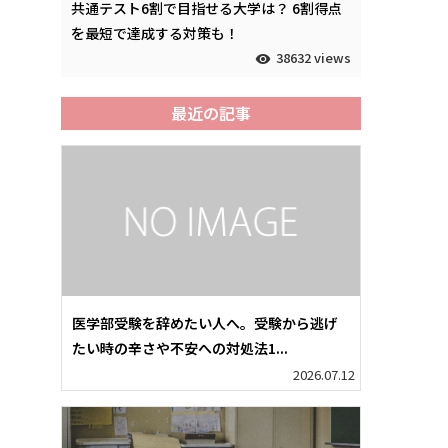
共通テスト6割で目指せる大学は？ 6割得点
を最短で達成する対策も！
38632 views
最近の記事
医学部受験を辞めたい人へ。受験から逃げ
たい時の辛さや不安への対処法1...
2026.07.12