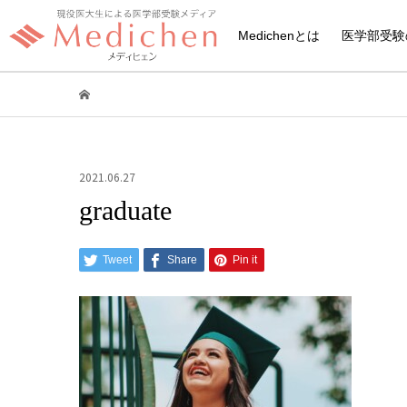
Medichenとは
医学部受験
2021.06.27
graduate
Tweet
Share
Pin it