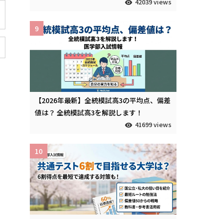
42039 views
9
【2026年最新】全統模試高3の平均点、偏差
値は？ 全統模試高3を解説します！
41699 views
10