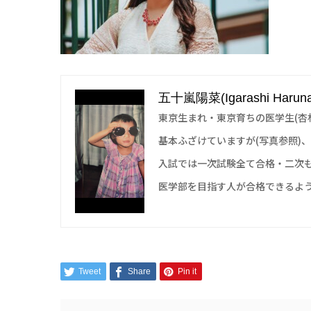
五十嵐陽菜(Igarashi Haruna
東京生まれ・東京育ちの医学生(杏
基本ふざけていますが(写真参照)
入試では一次試験全て合格・二次
医学部を目指す人が合格できるよ
Tweet
Share
Pin it