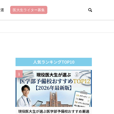
2選
医大生ライター募集
人気ランキングTOP10
1
現役医大生が選ぶ医学部予備校おすすめ厳選