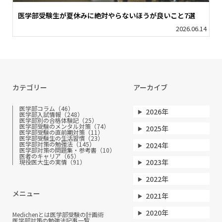
医学部受験生が夏休みに絶対やらないほうが良いこと7選
2026.06.14
カテゴリー
アーカイブ
医学部コラム（46）
2026年
医学部入試情報（248）
医学部別の合格体験記（25）
医学部受験のメンタル対策（74）
2025年
医学部受験の直前期対策（11）
医学部受験生の生活習慣（23）
医学部対策の勉強法（145）
2024年
医学部対策の問題集・参考書（10）
医者のキャリア（65）
2023年
現役医大生の実情（91）
2022年
メニュー
2021年
2020年
Medichenとは
医学部受験の計画術
医学部対策の勉強法
記事一覧