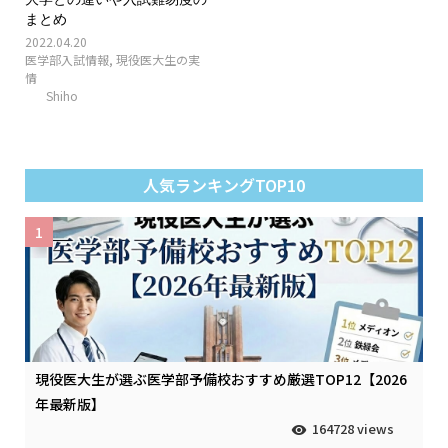
まとめ
2022.04.20
医学部入試情報
,
現役医大生の実
情
Shiho
人気ランキングTOP10
1
現役医大生が選ぶ医学部予備校おすすめ厳選TOP12【2026
年最新版】
164728 views