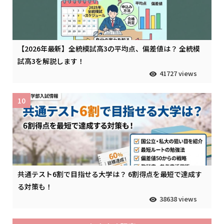
【2026年最新】全統模試高3の平均点、偏差値は？ 全統模
試高3を解説します！
41727 views
10
共通テスト6割で目指せる大学は？ 6割得点を最短で達成す
る対策も！
38638 views