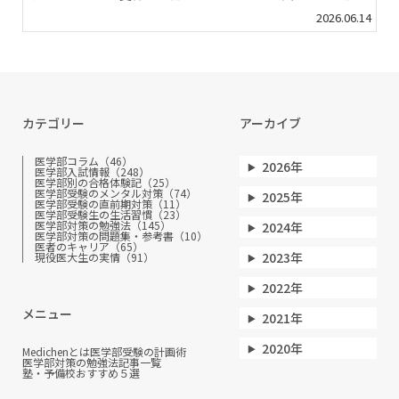
2026.06.14
カテゴリー
アーカイブ
医学部コラム（46）
2026年
医学部入試情報（248）
医学部別の合格体験記（25）
医学部受験のメンタル対策（74）
2025年
医学部受験の直前期対策（11）
医学部受験生の生活習慣（23）
医学部対策の勉強法（145）
2024年
医学部対策の問題集・参考書（10）
医者のキャリア（65）
2023年
現役医大生の実情（91）
2022年
メニュー
2021年
2020年
Medichenとは
医学部受験の計画術
医学部対策の勉強法
記事一覧
塾・予備校おすすめ５選