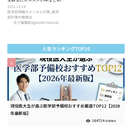
2021.12.18
医学部受験のメンタル対策
,
医学
部対策の勉強法
五十嵐陽菜(Igarashi Haruna)
人気ランキングTOP10
1
現役医大生が選ぶ医学部予備校おすすめ厳選TOP12【2026
年最新版】
164714 views