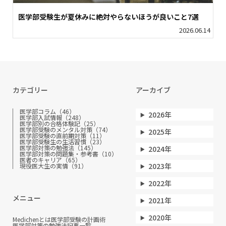
医学部受験生が夏休みに絶対やらないほうが良いこと7選
2026.06.14
カテゴリー
アーカイブ
医学部コラム（46）
2026年
医学部入試情報（248）
医学部別の合格体験記（25）
医学部受験のメンタル対策（74）
2025年
医学部受験の直前期対策（11）
医学部受験生の生活習慣（23）
医学部対策の勉強法（145）
2024年
医学部対策の問題集・参考書（10）
医者のキャリア（65）
2023年
現役医大生の実情（91）
2022年
メニュー
2021年
2020年
Medichenとは
医学部受験の計画術
医学部対策の勉強法
記事一覧