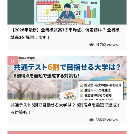
【2026年最新】全統模試高3の平均点、偏差値は？ 全統模
試高3を解説します！
41702 views
10
共通テスト6割で目指せる大学は？ 6割得点を最短で達成す
る対策も！
38632 views