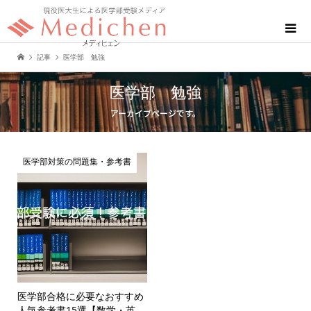
記事
医学部 勉強
医学部 勉強
アーカイブページです。
医学部対策の問題集・参考書
医学部合格に必要なおすすめ
人気参考書15選【数学・英