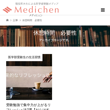
記事
休憩時間 必要性
休憩時間 必要性
アーカイブページです。
医学部受験生の生活習慣
受験勉強で集中力が上がるリ
フレッシュ法7選【だらけす