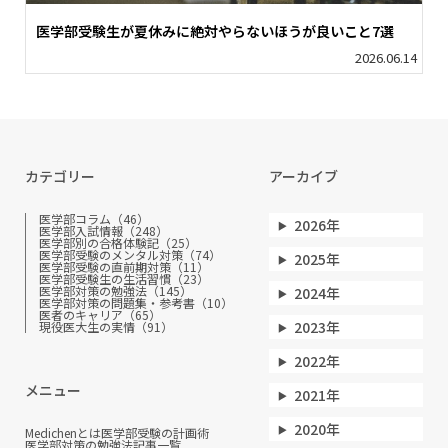
医学部受験生が夏休みに絶対やらないほうが良いこと7選
2026.06.14
カテゴリー
アーカイブ
医学部コラム（46）
2026年
医学部入試情報（248）
医学部別の合格体験記（25）
医学部受験のメンタル対策（74）
2025年
医学部受験の直前期対策（11）
医学部受験生の生活習慣（23）
医学部対策の勉強法（145）
2024年
医学部対策の問題集・参考書（10）
医者のキャリア（65）
2023年
現役医大生の実情（91）
2022年
メニュー
2021年
2020年
Medichenとは
医学部受験の計画術
医学部対策の勉強法
記事一覧