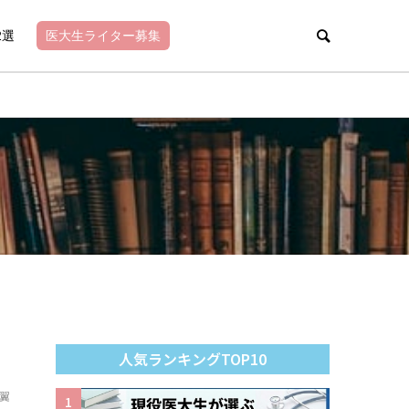
2選
医大生ライター募集
人気ランキングTOP10
翼
1