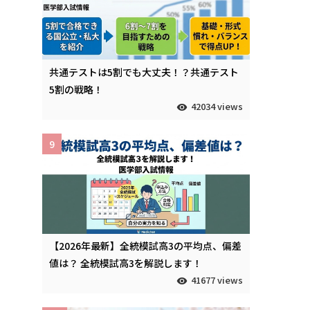
共通テストは5割でも大丈夫！？共通テスト
5割の戦略！
42034 views
9
【2026年最新】全統模試高3の平均点、偏差
値は？ 全統模試高3を解説します！
41677 views