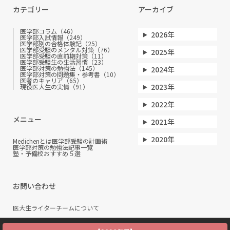
カテゴリー
アーカイブ
医学部コラム（46）
2026年
医学部入試情報（249）
医学部別の合格体験記（25）
医学部受験のメンタル対策（76）
2025年
医学部受験の直前期対策（11）
医学部受験生の生活習慣（23）
医学部対策の勉強法（145）
2024年
医学部対策の問題集・参考書（10）
医者のキャリア（65）
2023年
現役医大生の実情（91）
2022年
メニュー
2021年
2020年
Medichenとは
医学部受験の計画術
医学部対策の勉強法
記事一覧
塾・予備校おすすめ５選
お問い合わせ
医大生ライターチームについて