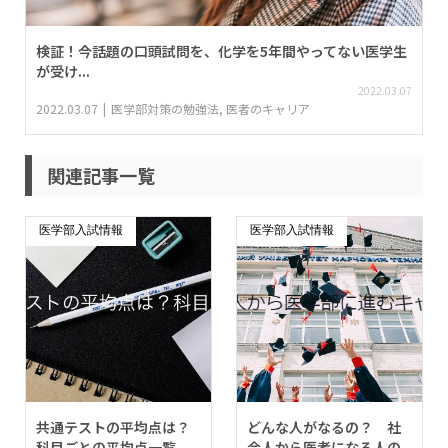
検証！今話題の口頭試問を、化学を5年間やってない医学生
が受け...
2022.03.07
2022.03.07
医学部対策の勉強法
,
医者のキャリア
関連記事一覧
医学部入試情報
医学部入試情報
共通テストの平均点は？
どんな人がなるの？ 社
科目ごとの平均点一覧
会人から医者になる人の