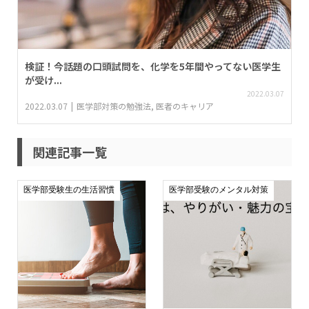
検証！今話題の口頭試問を、化学を5年間やってない医学生
が受け...
2022.03.07
2022.03.07
医学部対策の勉強法
,
医者のキャリア
関連記事一覧
医学部受験生の生活習慣
医学部受験のメンタル対策