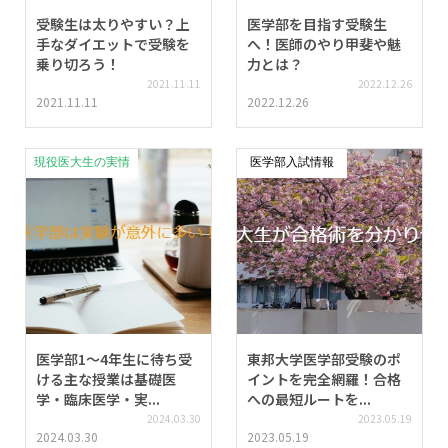
受験生は太りやすい？上
医学部を目指す受験生
手なダイエットで受験を
へ！医師のやり甲斐や魅
乗り切ろう！
力とは？
2021.11.11
2022.12.26
2021.11.11
2022.12.26
現役医大生の実情
医学部入試情報
医学部1～4年生に待ち受
東邦大学医学部受験のポ
ける主な授業は基礎医
イントを完全網羅！合格
学・臨床医学・実...
への最短ルートを...
2024.03.30
2023.05.19
2024.03.30
2023.05.19