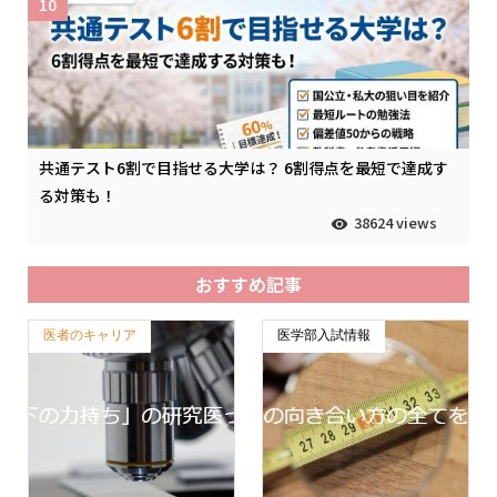
10
共通テスト6割で目指せる大学は？ 6割得点を最短で達成す
る対策も！
38624 views
おすすめ記事
医者のキャリア
医学部入試情報