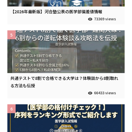
【2026年最新版】河合塾公表の医学部偏差値情報
73369 views
5
共通テストで8割で合格できる大学は？体験談から8割取れ
る方法も伝授
66433 views
6