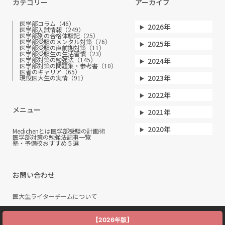
カテゴリー
アーカイブ
医学部コラム（46）
2026年
医学部入試情報（249）
医学部別の合格体験記（25）
医学部受験のメンタル対策（76）
2025年
医学部受験の直前期対策（11）
医学部受験生の生活習慣（23）
医学部対策の勉強法（145）
2024年
医学部対策の問題集・参考書（10）
医者のキャリア（65）
2023年
現役医大生の実情（91）
2022年
メニュー
2021年
2020年
Medichenとは
医学部受験の計画術
医学部対策の勉強法
記事一覧
塾・予備校おすすめ５選
お問い合わせ
医大生ライターチームについて
【2026年版】