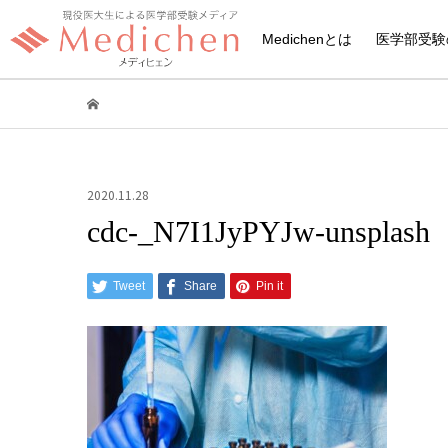
Medichenとは
医学部受験
2020.11.28
cdc-_N7I1JyPYJw-unsplash
Tweet
Share
Pin it