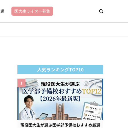
2選
医大生ライター募集
人気ランキングTOP10
1
現役医大生が選ぶ医学部予備校おすすめ厳選