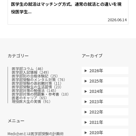
医学生の就活はマッチング方式。通常の就活との違いを現
役医学生...
2026.06.14
カテゴリー
アーカイブ
医学部コラム（46）
2026年
医学部入試情報（249）
医学部別の合格体験記（25）
医学部受験のメンタル対策（76）
2025年
医学部受験の直前期対策（11）
医学部受験生の生活習慣（23）
医学部対策の勉強法（145）
2024年
医学部対策の問題集・参考書（10）
医者のキャリア（65）
2023年
現役医大生の実情（91）
2022年
メニュー
2021年
2020年
Medichenとは
医学部受験の計画術