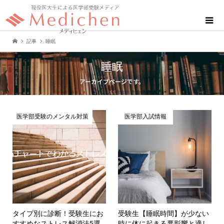
記事
睡眠
睡眠
アーカイブページです。
医学部受験のメンタル対策
医学部入試情報
タイプ別に診断！受験生にお
受験生【睡眠時間】が少ない
すすめなストレス解消法5選
時に体に起きる悪影響と適し