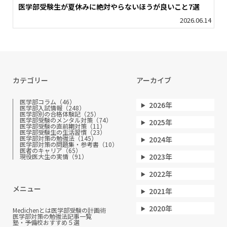
医学部受験生が夏休みに絶対やらないほうが良いこと7選
2026.06.14
カテゴリー
アーカイブ
医学部コラム（46）
2026年
医学部入試情報（248）
医学部別の合格体験記（25）
医学部受験のメンタル対策（74）
2025年
医学部受験の直前期対策（11）
医学部受験生の生活習慣（23）
医学部対策の勉強法（145）
2024年
医学部対策の問題集・参考書（10）
医者のキャリア（65）
2023年
現役医大生の実情（91）
2022年
メニュー
2021年
2020年
Medichenとは
医学部受験の計画術
医学部対策の勉強法
記事一覧
塾・予備校おすすめ５選