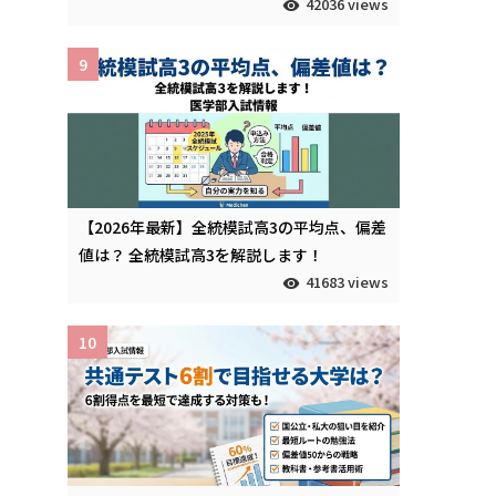
42036 views
9
【2026年最新】全統模試高3の平均点、偏差
値は？ 全統模試高3を解説します！
41683 views
10