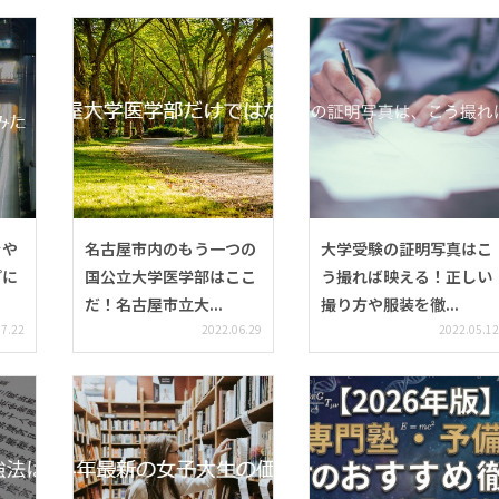
をや
名古屋市内のもう一つの
大学受験の証明写真はこ
プに
国公立大学医学部はここ
う撮れば映える！正しい
だ！名古屋市立大...
撮り方や服装を徹...
07.22
2022.06.29
2022.05.12