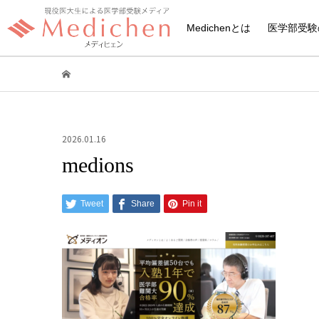
Medichenとは
医学部受験
2026.01.16
medions
Tweet
Share
Pin it