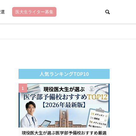
2選
医大生ライター募集
人気ランキングTOP10
1
現役医大生が選ぶ医学部予備校おすすめ厳選