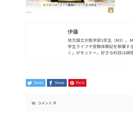
伊藤
地方国立大医学部3年生（M3）。M
学生ライフや受験体験記を執筆す
く」がモットー。好きな科目は病理
Tweet
Share
Pin it
コメント:
0