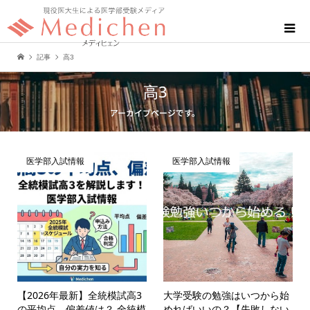
記事
高3
高3
アーカイブページです。
医学部入試情報
医学部入試情報
【2026年最新】全統模試高3
大学受験の勉強はいつから始
の平均点、偏差値は？ 全統模
めればいいの？【失敗しない