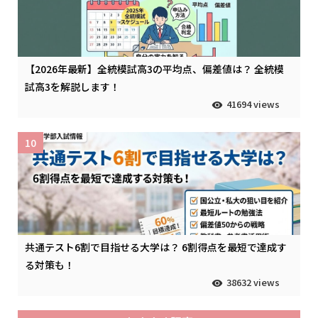
【2026年最新】全統模試高3の平均点、偏差値は？ 全統模
試高3を解説します！
41694 views
10
共通テスト6割で目指せる大学は？ 6割得点を最短で達成す
る対策も！
38632 views