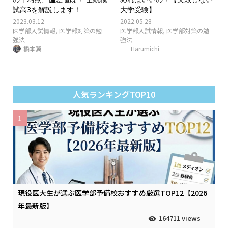
試高3を解説します！
大学受験】
2023.03.12
2022.05.28
医学部入試情報
,
医学部対策の勉
医学部入試情報
,
医学部対策の勉
強法
強法
橋本翼
Harumichi
人気ランキングTOP10
1
現役医大生が選ぶ医学部予備校おすすめ厳選TOP12【2026
年最新版】
164711 views