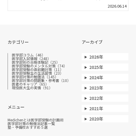
2026.06.14
カテゴリー
アーカイブ
医学部コラム（46）
2026年
医学部入試情報（248）
医学部別の合格体験記（25）
医学部受験のメンタル対策（74）
2025年
医学部受験の直前期対策（11）
医学部受験生の生活習慣（23）
医学部対策の勉強法（145）
2024年
医学部対策の問題集・参考書（10）
医者のキャリア（65）
2023年
現役医大生の実情（91）
2022年
メニュー
2021年
2020年
Medichenとは
医学部受験の計画術
医学部対策の勉強法
記事一覧
塾・予備校おすすめ５選