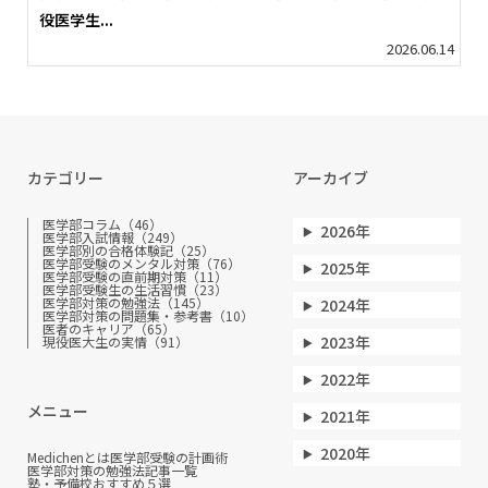
役医学生...
2026.06.14
カテゴリー
アーカイブ
医学部コラム（46）
2026年
医学部入試情報（249）
医学部別の合格体験記（25）
医学部受験のメンタル対策（76）
2025年
医学部受験の直前期対策（11）
医学部受験生の生活習慣（23）
医学部対策の勉強法（145）
2024年
医学部対策の問題集・参考書（10）
医者のキャリア（65）
2023年
現役医大生の実情（91）
2022年
メニュー
2021年
2020年
Medichenとは
医学部受験の計画術
医学部対策の勉強法
記事一覧
塾・予備校おすすめ５選