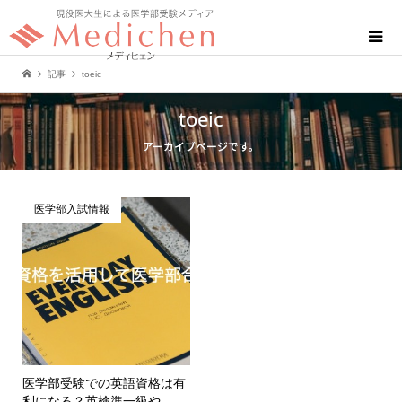
記事
toeic
toeic
アーカイブページです。
医学部入試情報
医学部受験での英語資格は有
利になる？英検準一級や