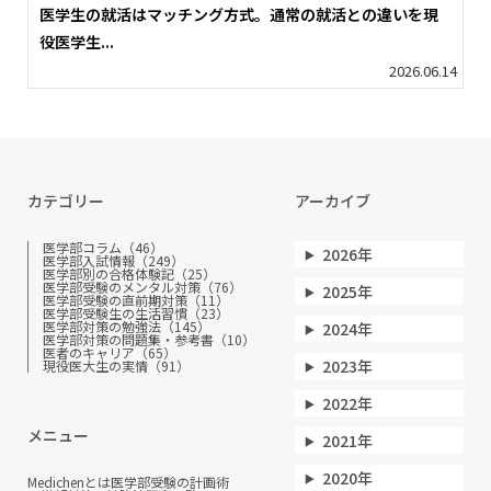
医学生の就活はマッチング方式。通常の就活との違いを現
役医学生...
2026.06.14
カテゴリー
アーカイブ
医学部コラム（46）
2026年
医学部入試情報（249）
医学部別の合格体験記（25）
医学部受験のメンタル対策（76）
2025年
医学部受験の直前期対策（11）
医学部受験生の生活習慣（23）
医学部対策の勉強法（145）
2024年
医学部対策の問題集・参考書（10）
医者のキャリア（65）
2023年
現役医大生の実情（91）
2022年
メニュー
2021年
2020年
Medichenとは
医学部受験の計画術