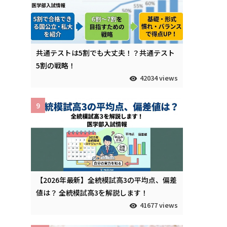
共通テストは5割でも大丈夫！？共通テスト
5割の戦略！
42034 views
9
【2026年最新】全統模試高3の平均点、偏差
値は？ 全統模試高3を解説します！
41677 views