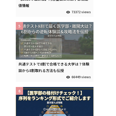
値情報
73372 views
5
共通テストで8割で合格できる大学は？体験
談から8割取れる方法も伝授
66449 views
6