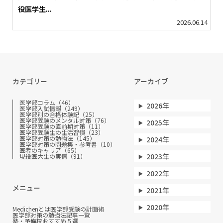
役医学生...
2026.06.14
カテゴリー
アーカイブ
医学部コラム（46）
2026年
医学部入試情報（249）
医学部別の合格体験記（25）
医学部受験のメンタル対策（76）
2025年
医学部受験の直前期対策（11）
医学部受験生の生活習慣（23）
医学部対策の勉強法（145）
2024年
医学部対策の問題集・参考書（10）
医者のキャリア（65）
2023年
現役医大生の実情（91）
2022年
メニュー
2021年
2020年
Medichenとは
医学部受験の計画術
医学部対策の勉強法
記事一覧
塾・予備校おすすめ５選