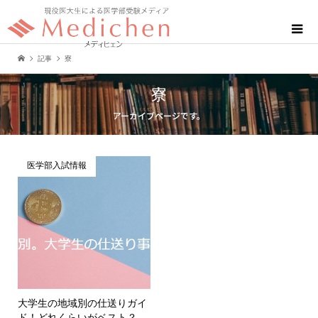
記事
寮
寮
アーカイブページです。
医学部入試情報
大学生の地域別の仕送りガイ
ド！どれくらいがベスト？