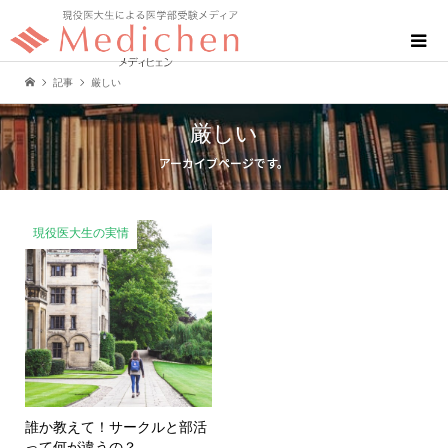
記事
厳しい
厳しい
アーカイブページです。
現役医大生の実情
誰か教えて！サークルと部活
って何が違うの？