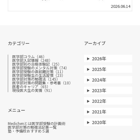
2026.06.14
カテゴリー
アーカイブ
医学部コラム（46）
2026年
医学部入試情報（248）
医学部別の合格体験記（25）
医学部受験のメンタル対策（74）
2025年
医学部受験の直前期対策（11）
医学部受験生の生活習慣（23）
医学部対策の勉強法（145）
2024年
医学部対策の問題集・参考書（10）
医者のキャリア（65）
2023年
現役医大生の実情（91）
2022年
メニュー
2021年
2020年
Medichenとは
医学部受験の計画術
医学部対策の勉強法
記事一覧
塾・予備校おすすめ５選