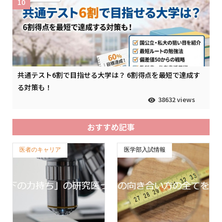
10
共通テスト6割で目指せる大学は？ 6割得点を最短で達成す
る対策も！
38632 views
おすすめ記事
医者のキャリア
医学部入試情報