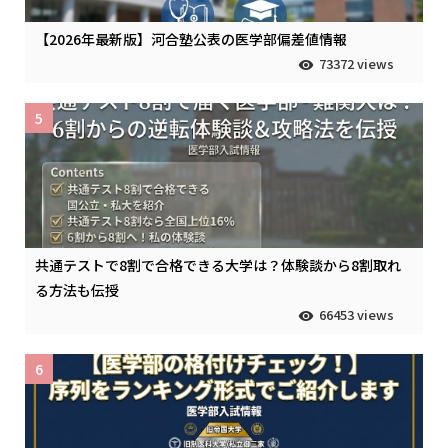
【2026年最新版】河合塾公表の医学部偏差値情報
73372 views
5
共通テストで8割で合格できる大学は？体験談から8割取れ
る方法も伝授
66453 views
6