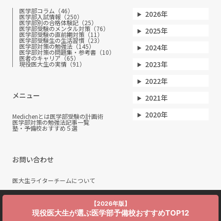
医学部コラム（46）
2026年
医学部入試情報（250）
医学部別の合格体験記（25）
医学部受験のメンタル対策（76）
2025年
医学部受験の直前期対策（11）
医学部受験生の生活習慣（23）
医学部対策の勉強法（145）
2024年
医学部対策の問題集・参考書（10）
医者のキャリア（65）
2023年
現役医大生の実情（91）
2022年
メニュー
2021年
2020年
Medichenとは
医学部受験の計画術
医学部対策の勉強法
記事一覧
塾・予備校おすすめ５選
お問い合わせ
医大生ライターチームについて
【2026年版】
現役医大生が選ぶ医学部予備校おすすめTOP12