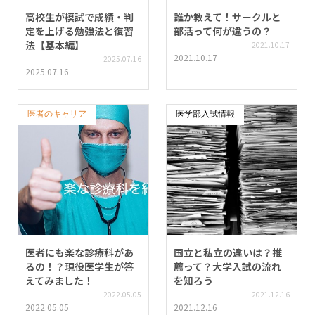
高校生が模試で成績・判
誰か教えて！サークルと
定を上げる勉強法と復習
部活って何が違うの？
法【基本編】
2021.10.17
2021.10.17
2025.07.16
2025.07.16
医者のキャリア
医学部入試情報
医者にも楽な診療科があ
国立と私立の違いは？推
るの！？現役医学生が答
薦って？大学入試の流れ
えてみました！
を知ろう
2022.05.05
2021.12.16
2022.05.05
2021.12.16